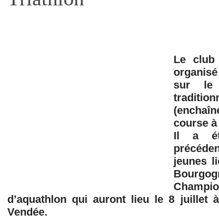
Le club
organisé
sur le
traditi
(enchaî
course à 
Il a é
précéden
jeunes l
Bourgo
Champ
d’aquathlon qui auront lieu le 8 juillet
Vendée.