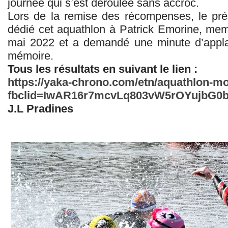
journée qui s’est déroulée sans accroc.
Lors de la remise des récompenses, le pré
dédié cet aquathlon à Patrick Emorine, mem
mai 2022 et a demandé une minute d’appla
mémoire.
Tous les résultats en suivant le lien :
https://yaka-chrono.com/etn/aquathlon-m
fbclid=IwAR16r7mcvLq803vW5rOYujbG
J.L Pradines