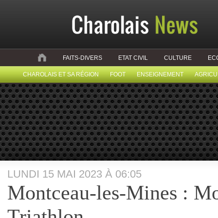
FAITS-DIVERS
ETAT CIVIL
CULTURE
EC
CHAROLAIS ET SA RÉGION
FOOT
ENSEIGNEMENT
AGRICU
LUNDI 15 MAI 2023 À 06:05
Montceau-les-Mines : M
Triathlon