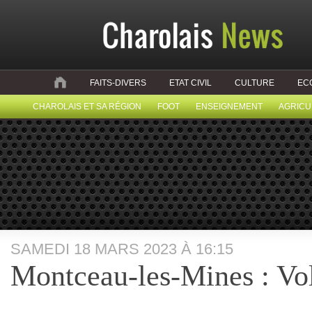
FAITS-DIVERS
ETAT CIVIL
CULTURE
EC
CHAROLAIS ET SA RÉGION
FOOT
ENSEIGNEMENT
AGRICU
SAMEDI 18 MARS 2023 À 16:15
Montceau-les-Mines : Vol