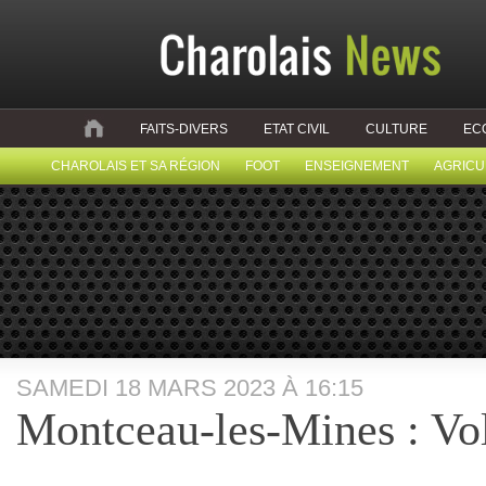
FAITS-DIVERS
ETAT CIVIL
CULTURE
EC
CHAROLAIS ET SA RÉGION
FOOT
ENSEIGNEMENT
AGRICU
SAMEDI 18 MARS 2023 À 16:15
Montceau-les-Mines : Vol