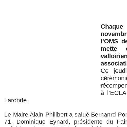
Chaque
novembr
l’OMS de
mette 
valloiri
associat
Ce jeudi
cérém
récompen
à l’ECLA
Laronde.
Le Maire Alain Philibert a salué Bernanrd P
71, Dominique Eynard, présidente du Fair