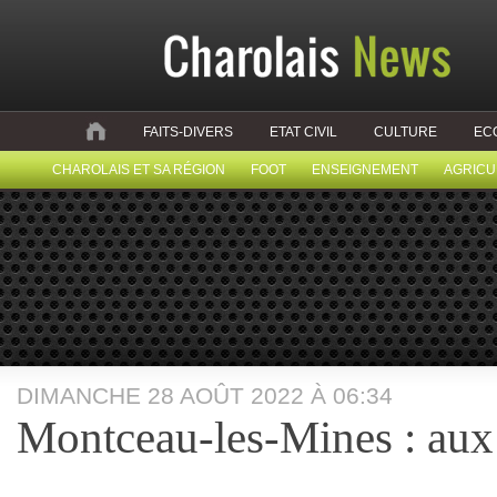
FAITS-DIVERS
ETAT CIVIL
CULTURE
EC
CHAROLAIS ET SA RÉGION
FOOT
ENSEIGNEMENT
AGRICU
DIMANCHE 28 AOÛT 2022 À 06:34
Montceau-les-Mines : aux