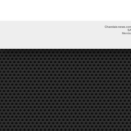
Charolais-news.com 
SA
Mentio