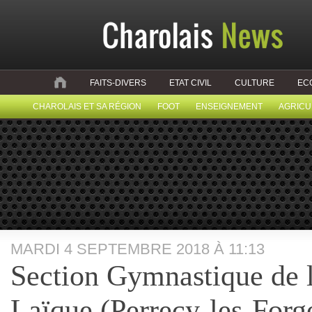
FAITS-DIVERS
ETAT CIVIL
CULTURE
EC
CHAROLAIS ET SA RÉGION
FOOT
ENSEIGNEMENT
AGRICU
MARDI 4 SEPTEMBRE 2018 À 11:13
Section Gymnastique de 
Laïque (Perrecy-les-Forg