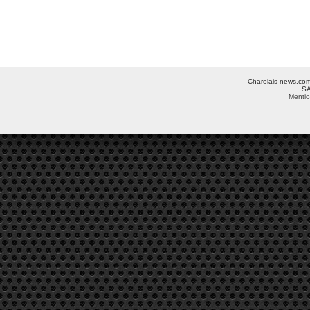
Charolais-news.com 
SA
Mentio