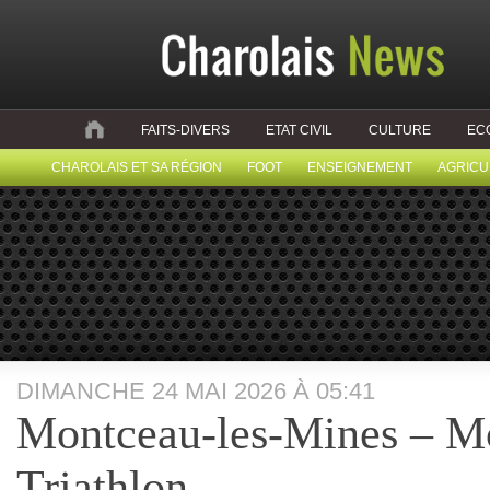
FAITS-DIVERS
ETAT CIVIL
CULTURE
EC
CHAROLAIS ET SA RÉGION
FOOT
ENSEIGNEMENT
AGRICU
DIMANCHE 24 MAI 2026 À 05:41
Montceau-les-Mines – M
Triathlon