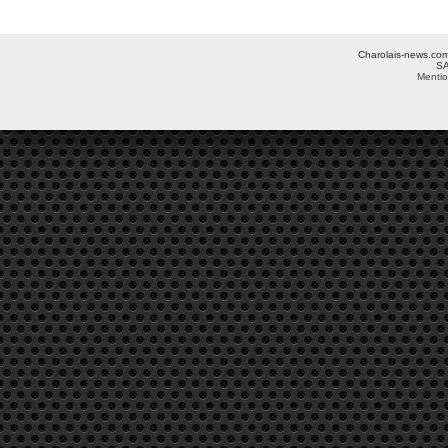
Charolais-news.com 
SA
Mentio