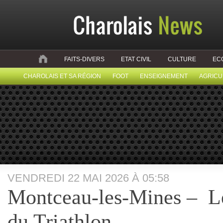
FAITS-DIVERS
ETAT CIVIL
CULTURE
EC
CHAROLAIS ET SA RÉGION
FOOT
ENSEIGNEMENT
AGRICU
VENDREDI 22 MAI 2026 À 05:58
Montceau-les-Mines – Le
du Triathlon