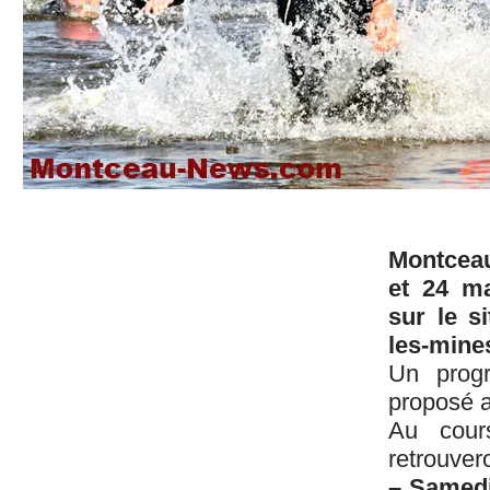
Montceau
et 24 ma
sur le s
les-mine
Un progr
proposé a
Au cour
retrouver
– Samedi