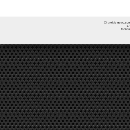
Charolais-news.com 
SA
Mentio