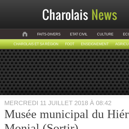
FAITS-DIVERS
ETAT CIVIL
CULTURE
EC
CHAROLAIS ET SA RÉGION
FOOT
ENSEIGNEMENT
AGRICU
MERCREDI 11 JUILLET 2018 À 08:42
Musée municipal du Hiér
Monial (Sortir)