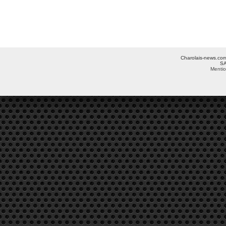
Charolais-news.com 
SA
Mentio