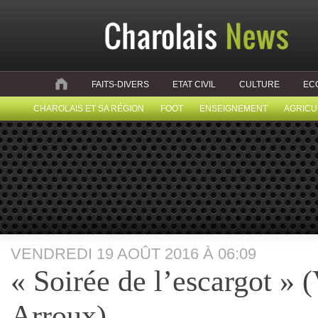
FAITS-DIVERS
ETAT CIVIL
CULTURE
EC
CHAROLAIS ET SA RÉGION
FOOT
ENSEIGNEMENT
AGRICU
VENDREDI 19 AOÛT 2016 À 06:09
« Soirée de l’escargot » 
Arroux)