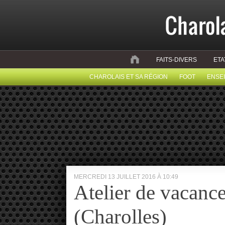
FAITS-DIVERS
ETA
CHAROLAIS ET SA RÉGION
FOOT
ENSE
MERCREDI 13 JUILLET 2016 À 10:49
Atelier de vacanc
(Charolles)