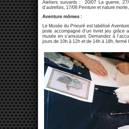
Ateliers suivants : 20/07 La guerre, 27
d’autrefois, 17/08 Peinture et nature morte,
Aventure mômes :
Le Musée du Prieuré est labélisé Aventure
piste accompagné d’un livret jeu grâce 
musée en s’amusant. Demandez à l’accueil
jours de 10h à 12h et de 14h à 18h, fermé 