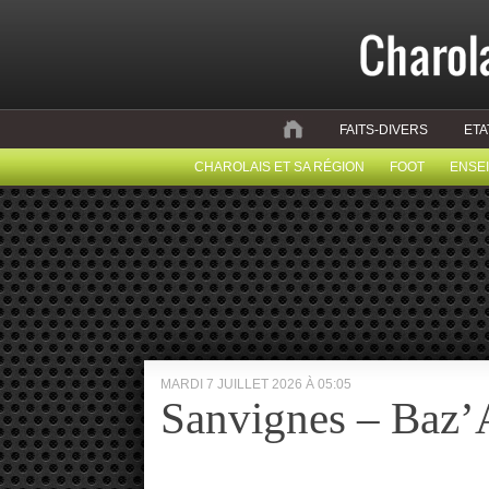
FAITS-DIVERS
ETA
CHAROLAIS ET SA RÉGION
FOOT
ENSE
MARDI 7 JUILLET 2026 À 05:05
Sanvignes – Baz’