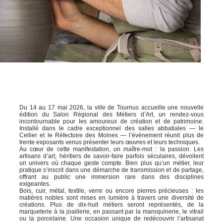
Du 14 au 17 mai 2026, la ville de Tournus accueille une nouvelle
édition du Salon Régional des Métiers d’Art, un rendez-vous
incontournable pour les amoureux de création et de patrimoine.
Installé dans le cadre exceptionnel des salles abbatiales — le
Cellier et le Réfectoire des Moines — l’événement réunit plus de
trente exposants venus présenter leurs œuvres et leurs techniques.
Au cœur de cette manifestation, un maître-mot : la passion. Les
artisans d’art, héritiers de savoir-faire parfois séculaires, dévoilent
un univers où chaque geste compte. Bien plus qu’un métier, leur
pratique s’inscrit dans une démarche de transmission et de partage,
offrant au public une immersion rare dans des disciplines
exigeantes.
Bois, cuir, métal, textile, verre ou encore pierres précieuses : les
matières nobles sont mises en lumière à travers une diversité de
créations. Plus de dix-huit métiers seront représentés, de la
marqueterie à la joaillerie, en passant par la maroquinerie, le vitrail
ou la porcelaine. Une occasion unique de redécouvrir l’artisanat