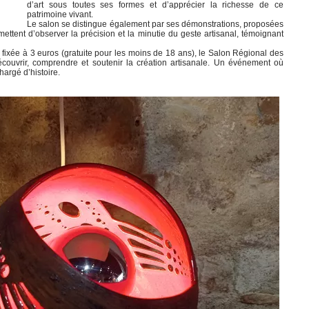
d’art sous toutes ses formes et d’apprécier la richesse de ce
patrimoine vivant.
Le salon se distingue également par ses démonstrations, proposées
ttent d’observer la précision et la minutie du geste artisanal, témoignant
fixée à 3 euros (gratuite pour les moins de 18 ans), le Salon Régional des
écouvrir, comprendre et soutenir la création artisanale. Un événement où
chargé d’histoire.