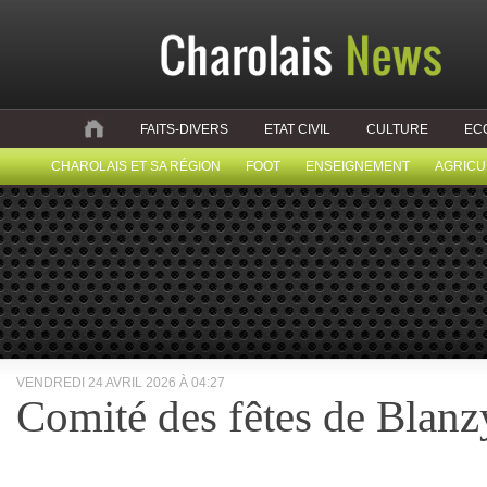
FAITS-DIVERS
ETAT CIVIL
CULTURE
EC
CHAROLAIS ET SA RÉGION
FOOT
ENSEIGNEMENT
AGRICU
VENDREDI 24 AVRIL 2026 À 04:27
Comité des fêtes de Blanz