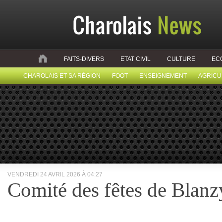
FAITS-DIVERS
ETAT CIVIL
CULTURE
EC
CHAROLAIS ET SA RÉGION
FOOT
ENSEIGNEMENT
AGRICU
VENDREDI 24 AVRIL 2026 À 04:27
Comité des fêtes de Blanz