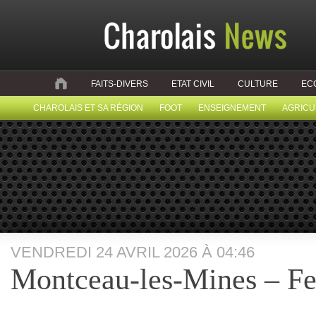
FAITS-DIVERS
ETAT CIVIL
CULTURE
EC
CHAROLAIS ET SA RÉGION
FOOT
ENSEIGNEMENT
AGRICU
VENDREDI 24 AVRIL 2026 À 04:46
Montceau-les-Mines – F