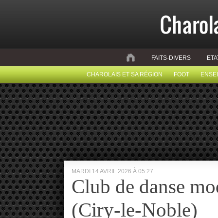
FAITS-DIVERS
ETA
CHAROLAIS ET SA RÉGION
FOOT
ENSE
MARDI 14 AVRIL 2026 À 05:27
Club de danse mo
(Ciry-le-Noble)