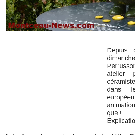
Depuis 
dimanch
Perrusso
atelier 
céramis
dans l
europée
animatio
que !
Explicatio