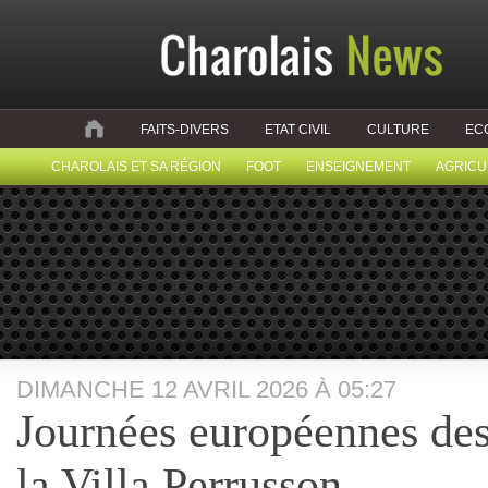
FAITS-DIVERS
ETAT CIVIL
CULTURE
EC
CHAROLAIS ET SA RÉGION
FOOT
ENSEIGNEMENT
AGRICU
DIMANCHE 12 AVRIL 2026 À 05:27
Journées européennes des
la Villa Perrusson