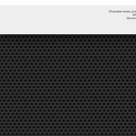
Charolais-news.com 
SA
Mentio