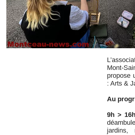
L’associ
Mont-Sai
propose 
: Arts & J
Au prog
9h > 16
déambule
jardins,