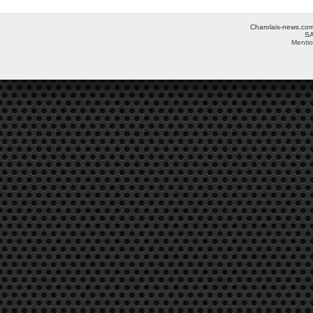
Charolais-news.com 
SA
Mentio