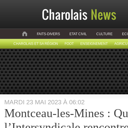
FAITS-DIVERS
ETAT CIVIL
CULTURE
EC
CHAROLAIS ET SA RÉGION
FOOT
ENSEIGNEMENT
AGRICU
MARDI 23 MAI 2023 À 06:02
Montceau-les-Mines : Q
l’Intersyndicale rencontr