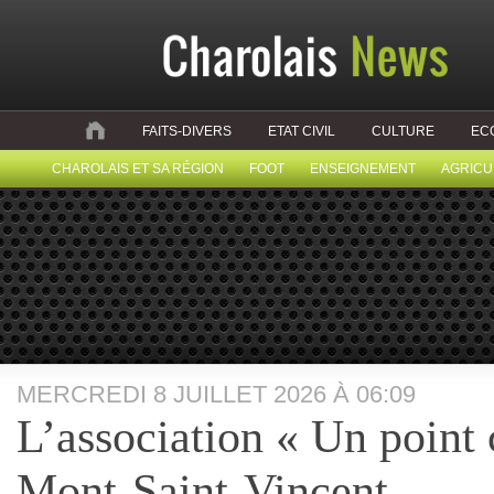
FAITS-DIVERS
ETAT CIVIL
CULTURE
EC
CHAROLAIS ET SA RÉGION
FOOT
ENSEIGNEMENT
AGRICU
MERCREDI 8 JUILLET 2026 À 06:09
L’association « Un point c
Mont-Saint-Vincent