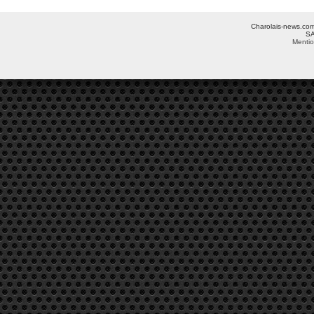
Charolais-news.com 
SA
Mentio