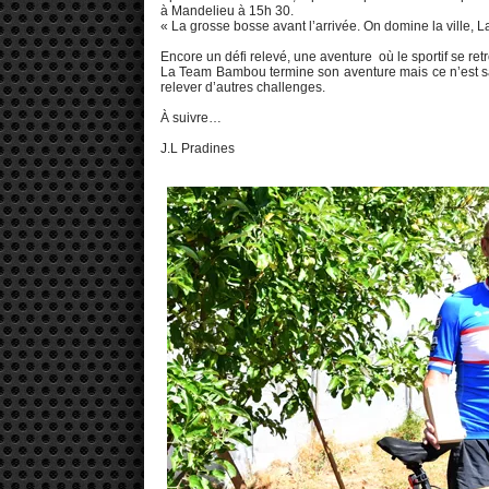
à Mandelieu à 15h 30.
« La grosse bosse avant l’arrivée. On domine la ville, 
Encore un défi relevé, une aventure où le sportif se retr
La Team Bambou termine son aventure mais ce n’est sans
relever d’autres challenges.
À suivre…
J.L Pradines