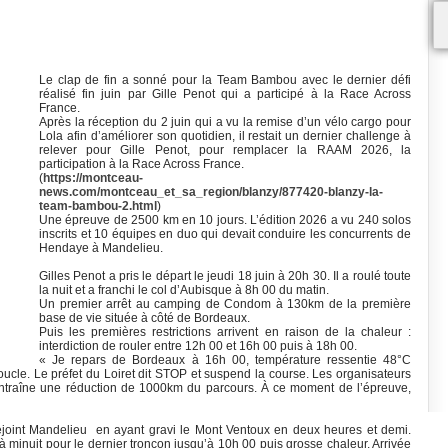
Le clap de fin a sonné pour la Team Bambou avec le dernier défi
réalisé fin juin par Gille Penot qui a participé à la Race Across
France.
Après la réception du 2 juin qui a vu la remise d’un vélo cargo pour
Lola afin d’améliorer son quotidien, il restait un dernier challenge à
relever pour Gille Penot, pour remplacer la RAAM 2026, la
participation à la Race Across France.
(
https://montceau-
news.com/montceau_et_sa_region/blanzy/877420-blanzy-la-
team-bambou-2.html
)
Une épreuve de 2500 km en 10 jours. L’édition 2026 a vu 240 solos
inscrits et 10 équipes en duo qui devait conduire les concurrents de
Hendaye à Mandelieu.
Gilles Penot a pris le départ le jeudi 18 juin à 20h 30. Il a roulé toute
la nuit et a franchi le col d’Aubisque à 8h 00 du matin.
Un premier arrêt au camping de Condom à 130km de la première
base de vie située à côté de Bordeaux.
Puis les premières restrictions arrivent en raison de la chaleur :
interdiction de rouler entre 12h 00 et 16h 00 puis à 18h 00.
« Je repars de Bordeaux à 16h 00, température ressentie 48°C
oucle. Le préfet du Loiret dit STOP et suspend la course. Les organisateurs
i entraîne une réduction de 1000km du parcours. À ce moment de l’épreuve,
 rejoint Mandelieu en ayant gravi le Mont Ventoux en deux heures et demi.
 à minuit pour le dernier tronçon jusqu’à 10h 00 puis grosse chaleur. Arrivée