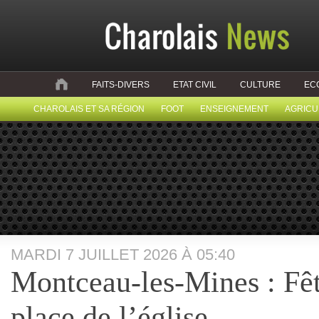
FAITS-DIVERS
ETAT CIVIL
CULTURE
EC
CHAROLAIS ET SA RÉGION
FOOT
ENSEIGNEMENT
AGRICU
MARDI 7 JUILLET 2026 À 05:40
Montceau-les-Mines : Fête
place de l’église