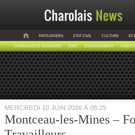
FAITS-DIVERS
ETAT CIVIL
CULTURE
EC
CHAROLAIS ET SA RÉGION
FOOT
ENSEIGNEMENT
AGRICU
MERCREDI 10 JUIN 2026 À 05:25
Montceau-les-Mines – Fo
Travailleurs