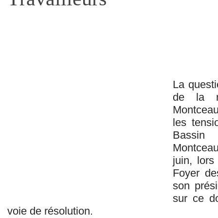
La questi
de la r
Montceau
les tens
Bassin 
Montceau 
juin, lor
Foyer des
son prési
sur ce do
voie de résolution.