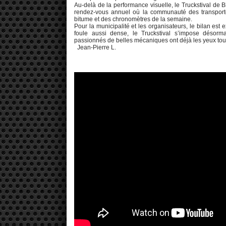
Au-delà de la performance visuelle, le Truckstival de B
rendez-vous annuel où la communauté des transport
bitume et des chronomètres de la semaine.
Pour la municipalité et les organisateurs, le bilan est 
foule aussi dense, le Truckstival s’impose désor
passionnés de belles mécaniques ont déjà les yeux tour
Jean-Pierre L.