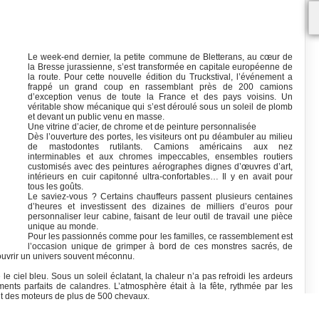
Le week-end dernier, la petite commune de Bletterans, au cœur de
la Bresse jurassienne, s’est transformée en capitale européenne de
la route. Pour cette nouvelle édition du Truckstival, l’événement a
frappé un grand coup en rassemblant près de 200 camions
d’exception venus de toute la France et des pays voisins. Un
véritable show mécanique qui s’est déroulé sous un soleil de plomb
et devant un public venu en masse.
Une vitrine d’acier, de chrome et de peinture personnalisée
Dès l’ouverture des portes, les visiteurs ont pu déambuler au milieu
de mastodontes rutilants. Camions américains aux nez
interminables et aux chromes impeccables, ensembles routiers
customisés avec des peintures aérographes dignes d’œuvres d’art,
intérieurs en cuir capitonné ultra-confortables… Il y en avait pour
tous les goûts.
Le saviez-vous ? Certains chauffeurs passent plusieurs centaines
d’heures et investissent des dizaines de milliers d’euros pour
personnaliser leur cabine, faisant de leur outil de travail une pièce
unique au monde.
Pour les passionnés comme pour les familles, ce rassemblement est
l’occasion unique de grimper à bord de ces monstres sacrés, de
écouvrir un univers souvent méconnu.
 ciel bleu. Sous un soleil éclatant, la chaleur n’a pas refroidi les ardeurs
ents parfaits de calandres. L’atmosphère était à la fête, rythmée par les
nt des moteurs de plus de 500 chevaux.