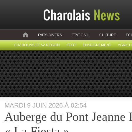
FAITS-DIVERS
ETAT CIVIL
CULTURE
EC
CHAROLAIS ET SA RÉGION
FOOT
ENSEIGNEMENT
AGRICU
MARDI 9 JUIN 2026 À 02:54
Auberge du Pont Jeanne 
« La Fiesta »