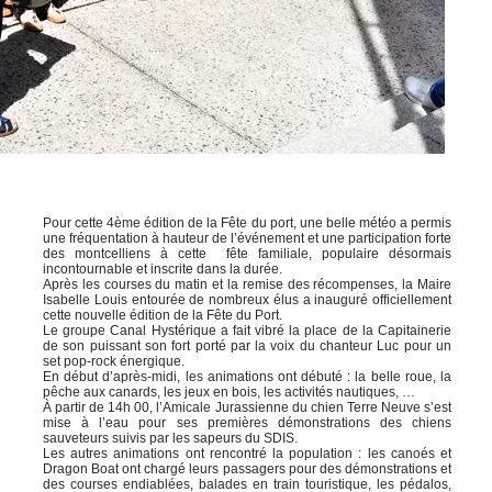
Pour cette 4ème édition de la Fête du port, une belle météo a permis
une fréquentation à hauteur de l’événement et une participation forte
des montcelliens à cette fête familiale, populaire désormais
incontournable et inscrite dans la durée.
Après les courses du matin et la remise des récompenses, la Maire
Isabelle Louis entourée de nombreux élus a inauguré officiellement
cette nouvelle édition de la Fête du Port.
Le groupe Canal Hystérique a fait vibré la place de la Capitainerie
de son puissant son fort porté par la voix du chanteur Luc pour un
set pop-rock énergique.
En début d’après-midi, les animations ont débuté : la belle roue, la
pêche aux canards, les jeux en bois, les activités nautiques, …
À partir de 14h 00, l’Amicale Jurassienne du chien Terre Neuve s’est
mise à l’eau pour ses premières démonstrations des chiens
sauveteurs suivis par les sapeurs du SDIS.
Les autres animations ont rencontré la population : les canoés et
Dragon Boat ont chargé leurs passagers pour des démonstrations et
des courses endiablées, balades en train touristique, les pédalos,