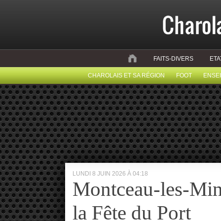
FAITS-DIVERS
ETA
CHAROLAIS ET SA RÉGION
FOOT
ENSE
LUNDI 8 JUIN 2026 À 04:18
Montceau-les-Min
la Fête du Port