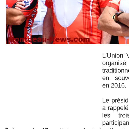
L’Union 
organisé
tradition
en souve
en 2016.
Le prési
a rappelé
les tro
participa