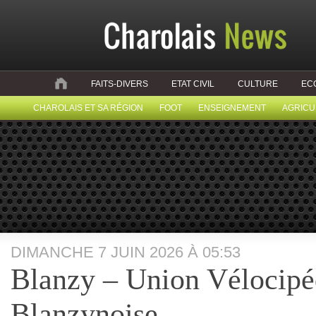
FAITS-DIVERS
ETAT CIVIL
CULTURE
EC
CHAROLAIS ET SA RÉGION
FOOT
ENSEIGNEMENT
AGRICU
DIMANCHE 7 JUIN 2026 À 05:53
Blanzy – Union Vélocipé
Blanzynoise