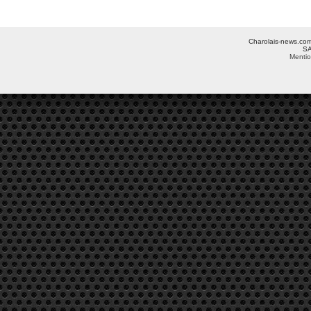
Charolais-news.com 
SA
Mentio