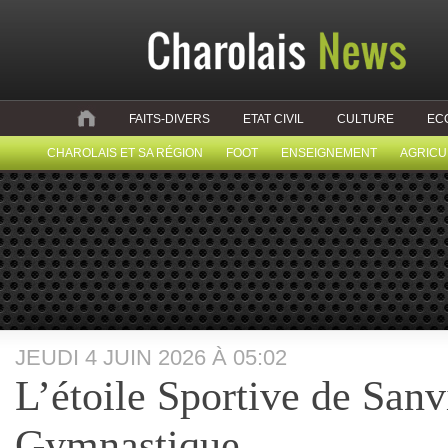
FAITS-DIVERS
ETAT CIVIL
CULTURE
EC
CHAROLAIS ET SA RÉGION
FOOT
ENSEIGNEMENT
AGRICU
JEUDI 4 JUIN 2026 À 05:02
L’étoile Sportive de Sanv
Gymnastique