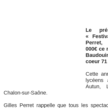
Le prés
« Festiv
Perret,
000€ ce 
Baudouin
coeur 71 
Cette an
lycéens
Autun, 
Chalon-sur-Saône.
Gilles Perret rappelle que tous les specta