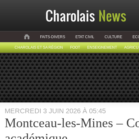
FAITS-DIVERS
ETAT CIVIL
CULTURE
EC
CHAROLAIS ET SA RÉGION
FOOT
ENSEIGNEMENT
AGRICU
MERCREDI 3 JUIN 2026 À 05:45
Montceau-les-Mines – Co
académique