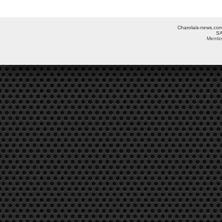
Charolais-news.com 
SA
Mentio