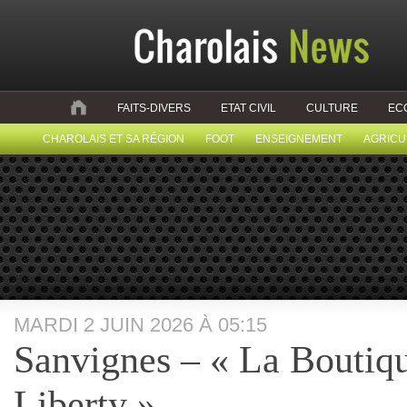
FAITS-DIVERS
ETAT CIVIL
CULTURE
EC
CHAROLAIS ET SA RÉGION
FOOT
ENSEIGNEMENT
AGRICU
MARDI 2 JUIN 2026 À 05:15
Sanvignes – « La Boutiqu
Liberty »