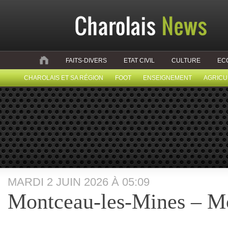
FAITS-DIVERS
ETAT CIVIL
CULTURE
EC
CHAROLAIS ET SA RÉGION
FOOT
ENSEIGNEMENT
AGRICU
MARDI 2 JUIN 2026 À 05:09
Montceau-les-Mines – 