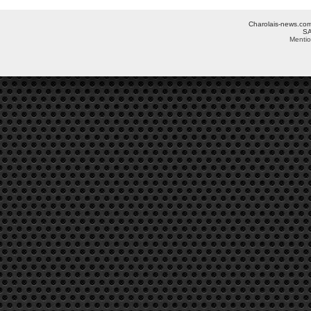
Charolais-news.com 
SA
Mentio