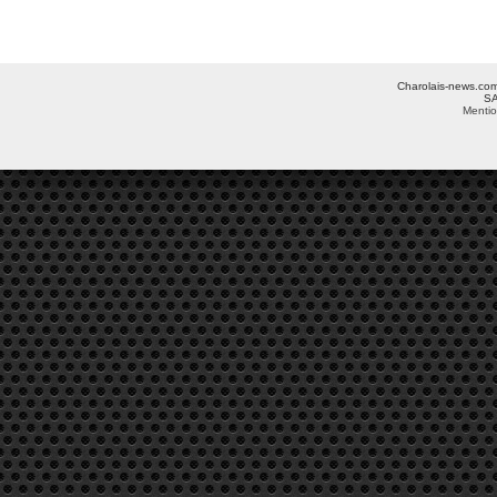
Charolais-news.com 
SA
Mentio