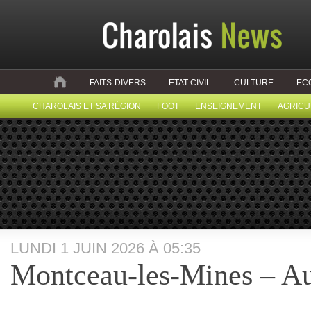
FAITS-DIVERS
ETAT CIVIL
CULTURE
EC
CHAROLAIS ET SA RÉGION
FOOT
ENSEIGNEMENT
AGRICU
LUNDI 1 JUIN 2026 À 05:35
Montceau-les-Mines – Au