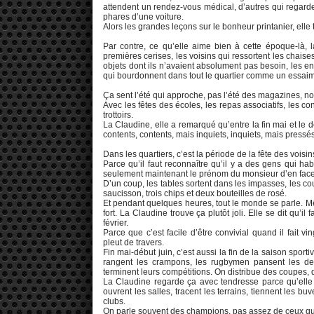
attendent un rendez-vous médical, d’autres qui regar
phares d’une voiture.
Alors les grandes leçons sur le bonheur printanier, elle 
Par contre, ce qu’elle aime bien à cette époque-là, la
premières cerises, les voisins qui ressortent les chai
objets dont ils n’avaient absolument pas besoin, les 
qui bourdonnent dans tout le quartier comme un essaim
Ça sent l’été qui approche, pas l’été des magazines, non
Avec les fêtes des écoles, les repas associatifs, les c
trottoirs.
La Claudine, elle a remarqué qu’entre la fin mai et le d
contents, contents, mais inquiets, inquiets, mais pressé
Dans les quartiers, c’est la période de la fête des voisin
Parce qu’il faut reconnaître qu’il y a des gens qui ha
seulement maintenant le prénom du monsieur d’en face
D’un coup, les tables sortent dans les impasses, les c
saucisson, trois chips et deux bouteilles de rosé.
Et pendant quelques heures, tout le monde se parle. Mêm
fort. La Claudine trouve ça plutôt joli. Elle se dit qu’i
février.
Parce que c’est facile d’être convivial quand il fait 
pleut de travers.
Fin mai-début juin, c’est aussi la fin de la saison spor
rangent les crampons, les rugbymen pansent les dern
terminent leurs compétitions. On distribue des coupes,
La Claudine regarde ça avec tendresse parce qu’elle s
ouvrent les salles, tracent les terrains, tiennent les b
clubs.
On parle souvent des champions, pas assez de ceux qui 