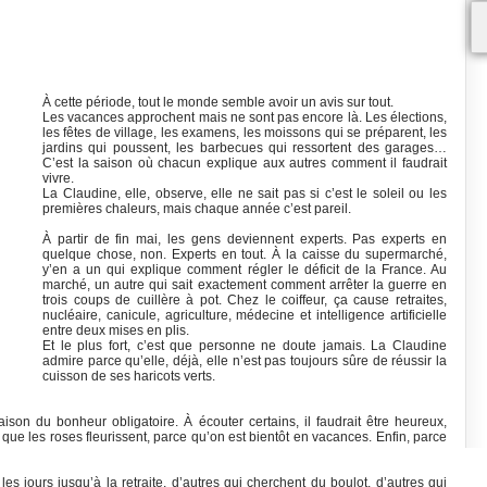
À cette période, tout le monde semble avoir un avis sur tout.
Les vacances approchent mais ne sont pas encore là. Les élections,
les fêtes de village, les examens, les moissons qui se préparent, les
jardins qui poussent, les barbecues qui ressortent des garages…
C’est la saison où chacun explique aux autres comment il faudrait
vivre.
La Claudine, elle, observe, elle ne sait pas si c’est le soleil ou les
premières chaleurs, mais chaque année c’est pareil.
À partir de fin mai, les gens deviennent experts. Pas experts en
quelque chose, non. Experts en tout. À la caisse du supermarché,
y’en a un qui explique comment régler le déficit de la France. Au
marché, un autre qui sait exactement comment arrêter la guerre en
trois coups de cuillère à pot. Chez le coiffeur, ça cause retraites,
nucléaire, canicule, agriculture, médecine et intelligence artificielle
entre deux mises en plis.
Et le plus fort, c’est que personne ne doute jamais. La Claudine
admire parce qu’elle, déjà, elle n’est pas toujours sûre de réussir la
cuisson de ses haricots verts.
ison du bonheur obligatoire. À écouter certains, il faudrait être heureux,
e que les roses fleurissent, parce qu’on est bientôt en vacances. Enfin, parce
es jours jusqu’à la retraite, d’autres qui cherchent du boulot, d’autres qui