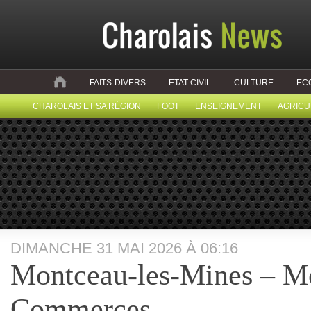
FAITS-DIVERS
ETAT CIVIL
CULTURE
EC
CHAROLAIS ET SA RÉGION
FOOT
ENSEIGNEMENT
AGRICU
DIMANCHE 31 MAI 2026 À 06:16
Montceau-les-Mines – M
Commerces