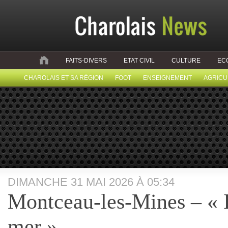
FAITS-DIVERS
ETAT CIVIL
CULTURE
EC
CHAROLAIS ET SA RÉGION
FOOT
ENSEIGNEMENT
AGRICU
DIMANCHE 31 MAI 2026 À 05:34
Montceau-les-Mines – « 
mer »