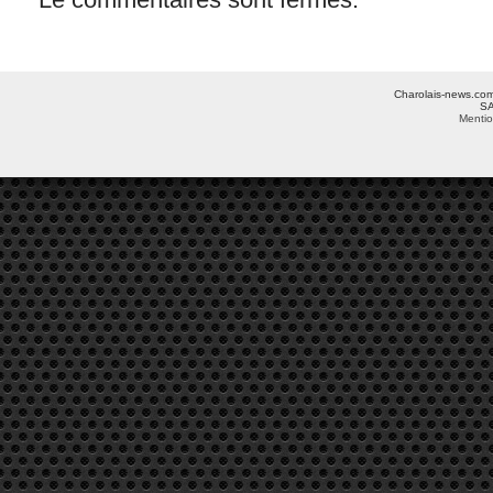
Charolais-news.com 
SA
Mentio