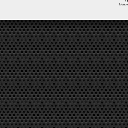
SA
Mentio