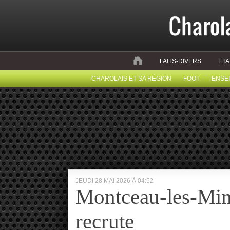
FAITS-DIVERS
ETA
CHAROLAIS ET SA RÉGION
FOOT
ENSE
JEUDI 28 MAI 2026 À 04:52
Montceau-les-Mi
recrute