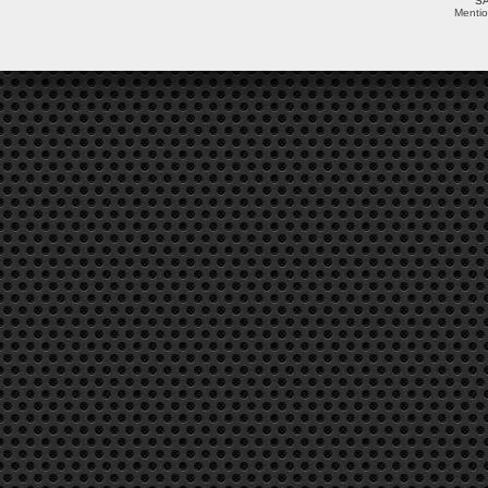
SA
Mentio