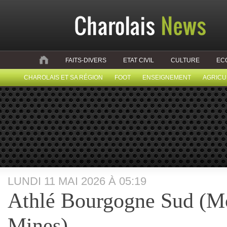
FAITS-DIVERS
ETAT CIVIL
CULTURE
EC
CHAROLAIS ET SA RÉGION
FOOT
ENSEIGNEMENT
AGRICU
LUNDI 11 MAI 2026 À 05:19
Athlé Bourgogne Sud (M
Mines)