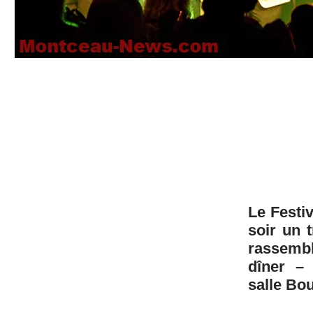
Le Festi
soir un 
rassemb
dîner – 
salle Bo