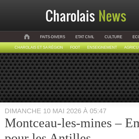
FAITS-DIVERS
ETAT CIVIL
CULTURE
EC
CHAROLAIS ET SA RÉGION
FOOT
ENSEIGNEMENT
AGRICU
DIMANCHE 10 MAI 2026 À 05:47
Montceau-les-mines – E
pour les Antilles