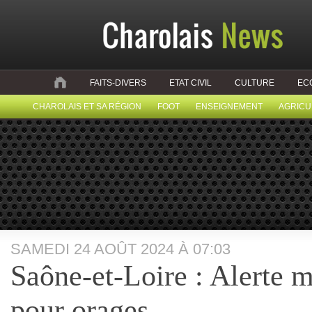
FAITS-DIVERS
ETAT CIVIL
CULTURE
EC
CHAROLAIS ET SA RÉGION
FOOT
ENSEIGNEMENT
AGRICU
SAMEDI 24 AOÛT 2024 À 07:03
Saône-et-Loire : Alert
pour orages