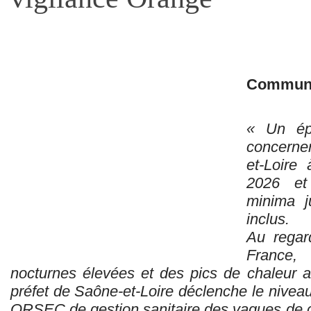
Communi
« Un épi
concerne
et-Loire
2026 et
minima j
inclus.
Au regar
France,
nocturnes élevées et des pics de chaleur a
préfet de Saône-et-Loire déclenche le nivea
ORSEC de gestion sanitaire des vagues de c