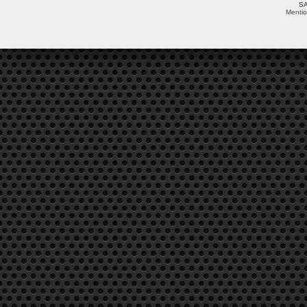
SA
Mentio