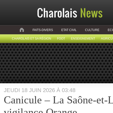
FAITS-DIVERS
ETAT CIVIL
CULTURE
EC
CHAROLAIS ET SA RÉGION
FOOT
ENSEIGNEMENT
AGRICU
JEUDI 18 JUIN 2026 À 03:48
Canicule – La Saône-et-L
vigilance Orange